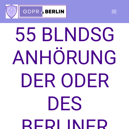
Skip
to
Main
content
55 BLNDSG
Menu
ANHÖRUNG
DER ODER
DES
BERLINER