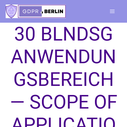
Skip
to
Main
content
30 BLNDSG
Menu
ANWENDUN
GSBEREICH
— SCOPE OF
APPLICATIO