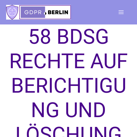
Skip
to
Main
content
58 BDSG
Menu
RECHTE AUF
BERICHTIGU
NG UND
LÖSCHUNG