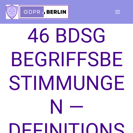
Skip
to
Main
content
46 BDSG
Menu
BEGRIFFSBE
STIMMUNGE
N —
DEFINITIONS