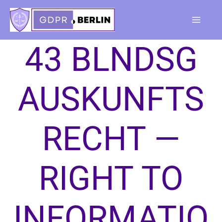
Skip
to
Main
content
43 BLNDSG
Menu
AUSKUNFTS
RECHT —
RIGHT TO
INFORMATIO