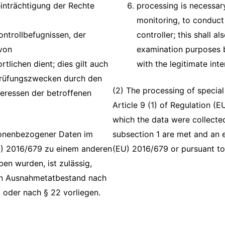
inträchtigung der Rechte
processing is necessar
monitoring, to conduct 
ntrollbefugnissen, der
controller; this shall a
von
examination purposes by
lichen dient; dies gilt auch
with the legitimate inte
 Prüfungszwecken durch den
(2) The processing of special
teressen der betroffenen
Article 9 (1) of Regulation (
which the data were collected
sonenbezogener Daten im
subsection 1 are met and an e
U) 2016/679 zu einem anderen
(EU) 2016/679 or pursuant to
en wurden, ist zulässig,
in Ausnahmetatbestand nach
 oder nach § 22 vorliegen.