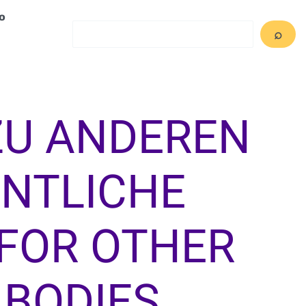
o
Search
⌕
ZU ANDEREN
NTLICHE
 FOR OTHER
 BODIES