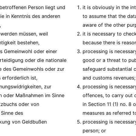
r betroffenen Person liegt und
it is obviously in the i
ie in Kenntnis des anderen
to assume that the dat
,
aware of the other pur
 werden müssen, weil
it is necessary to chec
htigkeit bestehen,
because there is reason 
das Gemeinwohl oder einer
processing is necessar
erteidigung oder die nationale
good or a threat to pub
ge des Gemeinwohls oder zur
safeguard substantial 
rforderlich ist,
and customs revenues;
nungswidrigkeiten, zur
processing is necessary
en oder Maßnahmen im Sinne
offences, to carry out
tzbuchs oder von
in Section 11 (1) no. 8 
 Sinne des
measures as referred to
ckung von Geldbußen
processing is necessary
person; or