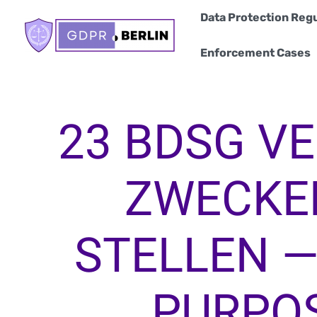
Skip
Data Protection Regu
to
content
Enforcement Cases
23 BDSG V
ZWECKE
STELLEN —
PURPOS