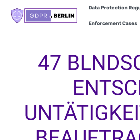
Skip
Data Protection Regu
to
content
Enforcement Cases
47 BLNDS
ENTSC
UNTÄTIGKEI
BEAUFTRA