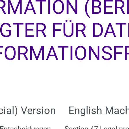
RMATION (BER
GTER FÜR DA
FORMATIONSFR
cial) Version
English Mach
 Entscheidungen
Section 47 Legal pro