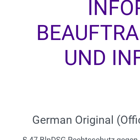
INFO
BEAUFTRA
UND IN
German Original (Offi
§ 47 BlnDSG Rechtsschutz gegen