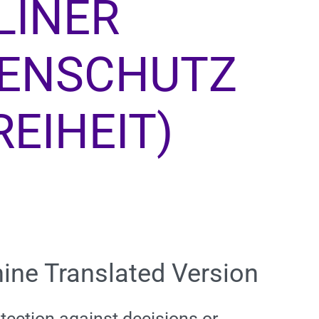
LINER
TENSCHUTZ
EIHEIT)
ine Translated Version
tection against decisions or