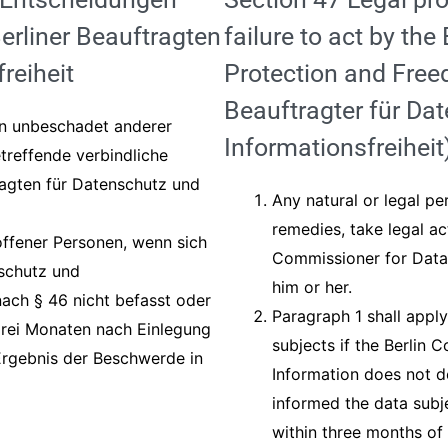
Berliner Beauftragten
failure to act by th
reiheit
Protection and Free
Beauftragter für Da
ann unbeschadet anderer
Informationsfreiheit
etreffende verbindliche
ragten für Datenschutz und
Any natural or legal pe
remedies, take legal ac
offener Personen, wenn sich
Commissioner for Data 
nschutz und
him or her.
nach § 46 nicht befasst oder
Paragraph 1 shall apply
 drei Monaten nach Einlegung
subjects if the Berlin
rgebnis der Beschwerde in
Information does not d
informed the data subj
within three months of