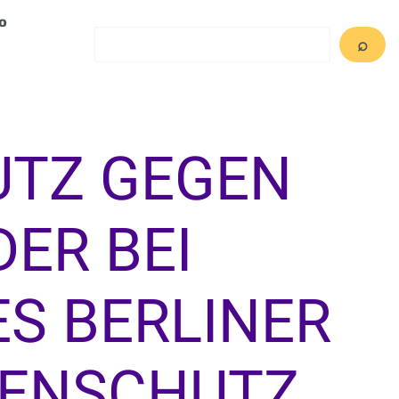
o
Search
⌕
UTZ GEGEN
ER BEI
ES BERLINER
TENSCHUTZ