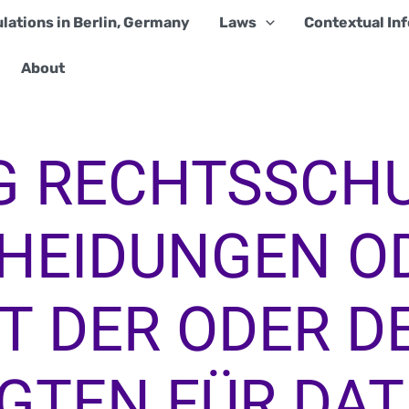
lations in Berlin, Germany
Laws
Contextual Inf
About
G RECHTSSCH
HEIDUNGEN OD
T DER ODER D
GTEN FÜR DA