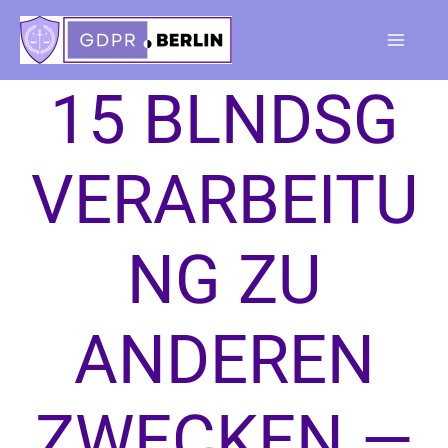
Skip
to
Main
content
15 BLNDSG
Menu
VERARBEITU
NG ZU
ANDEREN
ZWECKEN —