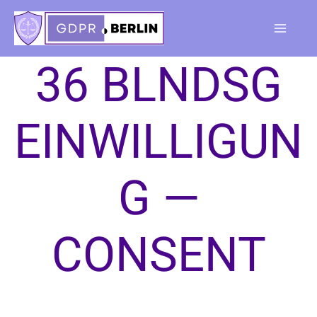
Skip
to
Main
content
36 BLNDSG
Menu
EINWILLIGUN
G —
CONSENT