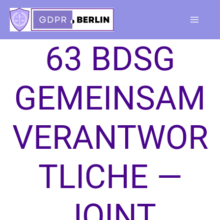
Skip
to
Main
content
63 BDSG
Menu
GEMEINSAM
VERANTWOR
TLICHE —
JOINT